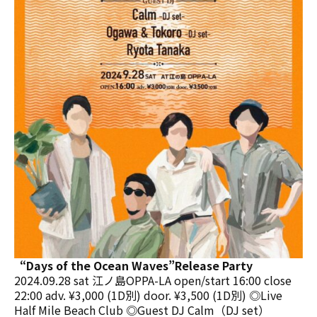
“Days of the Ocean Waves”Release Party
2024.09.28 sat 江ノ島OPPA-LA open/start 16:00 close
22:00 adv. ¥3,000 (1D別) door. ¥3,500 (1D別) ◎Live
Half Mile Beach Club ◎Guest DJ Calm（DJ set）