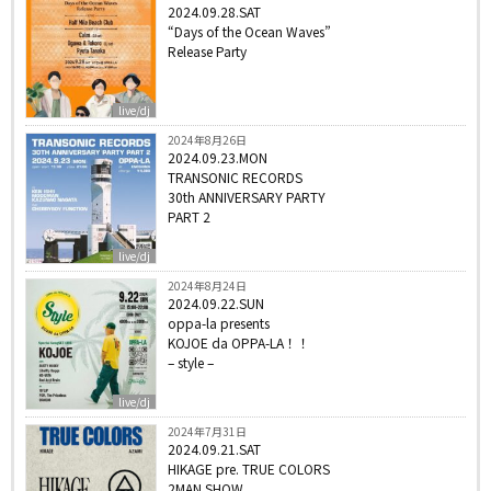
2024.09.28.SAT
“Days of the Ocean Waves”
Release Party
live/dj
2024年8月26日
2024.09.23.MON
TRANSONIC RECORDS
30th ANNIVERSARY PARTY
PART 2
live/dj
2024年8月24日
2024.09.22.SUN
oppa-la presents
KOJOE da OPPA-LA！！
– style –
live/dj
2024年7月31日
2024.09.21.SAT
HIKAGE pre. TRUE COLORS
2MAN SHOW