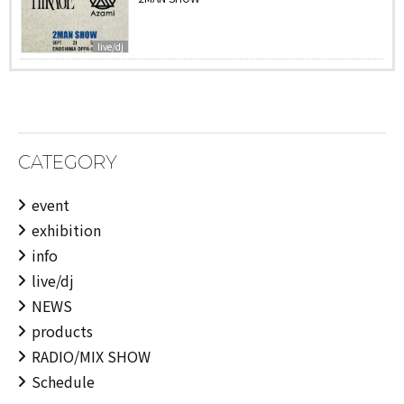
live/dj
CATEGORY
event
exhibition
info
live/dj
NEWS
products
RADIO/MIX SHOW
Schedule