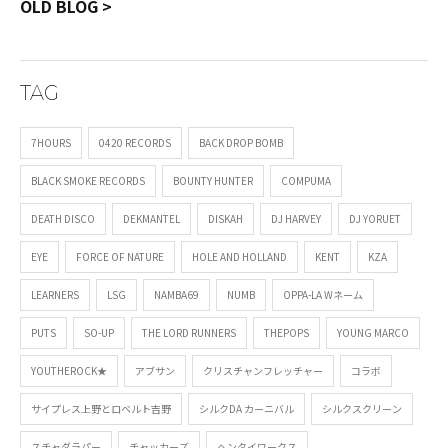
OLD BLOG >
TAG
7HOURS
0420 RECORDS
BACK DROP BOMB
BLACK SMOKE RECORDS
BOUNTY HUNTER
COMPUMA
DEATH DISCO
DEKMANTEL
DISKAH
DJ HARVEY
DJ YORUET
EYE
FORCE OF NATURE
HOLE AND HOLLAND
KENT
KZA
LEARNERS
LSG
NAMBA69
NUMB
OPPA-LA Wネーム
PUTS
SO-UP
THE LORD RUNNERS
THEPOPS
YOUNG MARCO
YOUTHEROCK★
アブサン
クリスチャンフレッチャー
コラボ
サイプレス上野とロベルト吉野
シルクDA カーニバル
シルクスクリーン
スチャダラパー
チャッカーズ
ヘンタイワークス