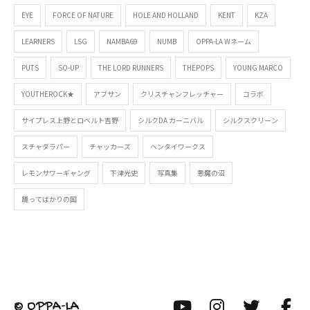
EYE
FORCE OF NATURE
HOLE AND HOLLAND
KENT
KZA
LEARNERS
LSG
NAMBA69
NUMB
OPPA-LA Wネーム
PUTS
SO-UP
THE LORD RUNNERS
THEPOPS
YOUNG MARCO
YOUTHEROCK★
アブサン
クリスチャンフレッチャー
コラボ
サイプレス上野とロベルト吉野
シルクDA カーニバル
シルクスクリーン
スチャダラパー
チャッカーズ
ヘンタイワークス
レモンサワーギャング
下津光史
写真集
悪魔の沼
踊ってばかりの国
© OPPA-LA