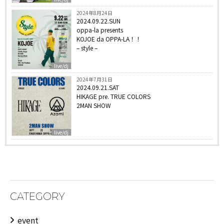
2024年8月24日
2024.09.22.SUN
oppa-la presents
KOJOE da OPPA-LA！！
– style –
live/dj
2024年7月31日
2024.09.21.SAT
HIKAGE pre. TRUE COLORS
2MAN SHOW
live/dj
CATEGORY
event