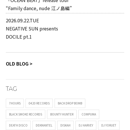
「OCEAN BEAT」release tour
“Family dance, nude 江ノ島編”
2026.09.22.TUE
NEGATIVE SUN presents
DOCILE pt.1
OLD BLOG >
TAG
7HOURS
0420 RECORDS
BACK DROP BOMB
BLACK SMOKE RECORDS
BOUNTY HUNTER
COMPUMA
DEATH DISCO
DEKMANTEL
DISKAH
DJ HARVEY
DJ YORUET