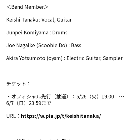
＜Band Member＞
Keishi Tanaka : Vocal, Guitar
Junpei Komiyama : Drums
Joe Nagaike (Scoobie Do) : Bass
Akira Yotsumoto (oysm) : Electric Guitar, Sampler
チケット：
・オフィシャル先行（抽選）：5/26（火）19:00 ～
6/7（日）23:59まで
URL：
https://w.pia.jp/t/keishitanaka/