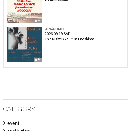
info
2026年6月4日
2026.09.19.SAT
This Night Is Yours in Enoshima
info
CATEGORY
event