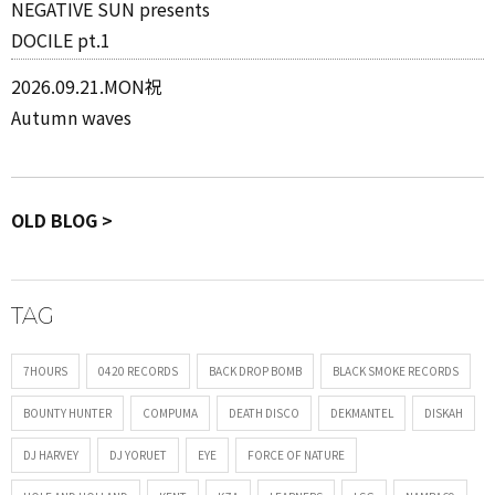
NEGATIVE SUN presents
DOCILE pt.1
2026.09.21.MON祝
Autumn waves
OLD BLOG >
TAG
7HOURS
0420 RECORDS
BACK DROP BOMB
BLACK SMOKE RECORDS
BOUNTY HUNTER
COMPUMA
DEATH DISCO
DEKMANTEL
DISKAH
DJ HARVEY
DJ YORUET
EYE
FORCE OF NATURE