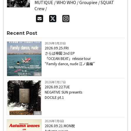
MUTIQUE / WHO WHO / Groupiee / SQUAT
Crew /
Recent Post
2026年3月20日
2026.09.25.FRI
さらば帝国 2nd EP
「OCEAN BEAT」release tour
“Family dance, nude 江ノ島編”
info
2026年7月17日
2026.09.22.TUE
NEGATIVE SUN presents
DOCILE pt.1
info
2026年7月6日
2026.09.21.MON祝
Autumn waves