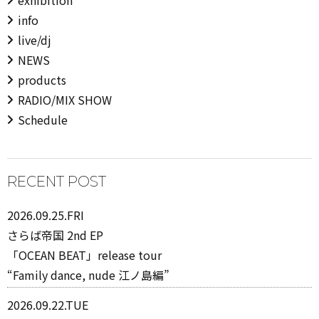
exhibition
info
live/dj
NEWS
products
RADIO/MIX SHOW
Schedule
RECENT POST
2026.09.25.FRI
さらば帝国 2nd EP
「OCEAN BEAT」release tour
“Family dance, nude 江ノ島編”
2026.09.22.TUE