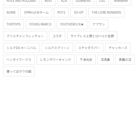
HOLE AND HOLLAND
KENT
KZA
LEARNERS
LSG
NAMBA69
NUMB
OPPA-LA Wネーム
PUTS
SO-UP
THE LORD RUNNERS
THEPOPS
YOUNG MARCO
YOUTHEROCK★
アブサン
クリスチャンフレッチャー
コラボ
サイプレス上野とロベルト吉野
シルクDA カーニバル
シルクスクリーン
スチャダラパー
チャッカーズ
ヘンタイワークス
レモンサワーギャング
下津光史
写真集
悪魔の沼
踊ってばかりの国