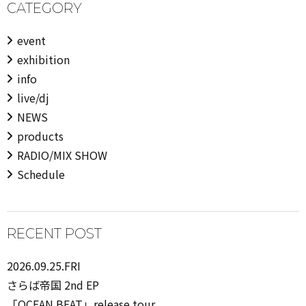
CATEGORY
event
exhibition
info
live/dj
NEWS
products
RADIO/MIX SHOW
Schedule
RECENT POST
2026.09.25.FRI
さらば帝国 2nd EP
「OCEAN BEAT」release tour