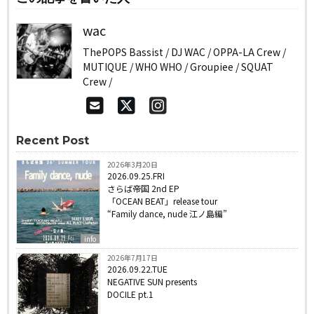
wac
ThePOPS Bassist / DJ WAC / OPPA-LA Crew /
MUTIQUE / WHO WHO / Groupiee / SQUAT
Crew /
Recent Post
2026年3月20日
2026.09.25.FRI
さらば帝国 2nd EP
「OCEAN BEAT」release tour
“Family dance, nude 江ノ島編”
info
2026年7月17日
2026.09.22.TUE
NEGATIVE SUN presents
DOCILE pt.1