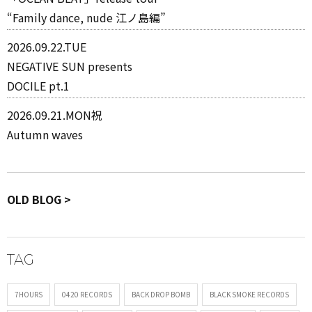
“Family dance, nude 江ノ島編”
2026.09.22.TUE
NEGATIVE SUN presents
DOCILE pt.1
2026.09.21.MON祝
Autumn waves
OLD BLOG >
TAG
7HOURS
0420 RECORDS
BACK DROP BOMB
BLACK SMOKE RECORDS