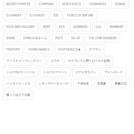
BOUNTY HUNTER
COMPUMA
DEATH DISCO
DEKMANTEL
DISKAH
DJ HARVEY
DJ YORUET
EYE
FORCE OF NATURE
HOLE AND HOLLAND
KENT
KZA
LEARNERS
LSG
NAMBA69
NUMB
OPPA-LA Wネーム
PUTS
SO-UP
THE LORD RUNNERS
THEPOPS
YOUNG MARCO
YOUTHEROCK★
アブサン
クリスチャンフレッチャー
コラボ
サイプレス上野とロベルト吉野
シルクDA カーニバル
シルクスクリーン
スチャダラパー
チャッカーズ
ヘンタイワークス
レモンサワーギャング
下津光史
写真集
悪魔の沼
踊ってばかりの国