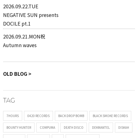
2026.09.22.TUE
NEGATIVE SUN presents
DOCILE pt.1
2026.09.21.MON祝
Autumn waves
OLD BLOG >
TAG
7HOURS
0420 RECORDS
BACK DROP BOMB
BLACK SMOKE RECORDS
BOUNTY HUNTER
COMPUMA
DEATH DISCO
DEKMANTEL
DISKAH