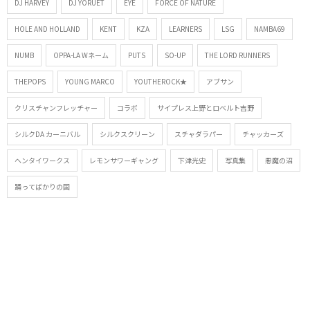
DJ HARVEY
DJ YORUET
EYE
FORCE OF NATURE
HOLE AND HOLLAND
KENT
KZA
LEARNERS
LSG
NAMBA69
NUMB
OPPA-LA Wネーム
PUTS
SO-UP
THE LORD RUNNERS
THEPOPS
YOUNG MARCO
YOUTHEROCK★
アブサン
クリスチャンフレッチャー
コラボ
サイプレス上野とロベルト吉野
シルクDA カーニバル
シルクスクリーン
スチャダラパー
チャッカーズ
ヘンタイワークス
レモンサワーギャング
下津光史
写真集
悪魔の沼
踊ってばかりの国