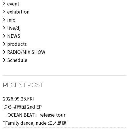
event
exhibition
info
live/dj
NEWS
products
RADIO/MIX SHOW
Schedule
RECENT POST
2026.09.25.FRI
さらば帝国 2nd EP
「OCEAN BEAT」release tour
“Family dance, nude 江ノ島編”