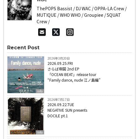
ThePOPS Bassist / DJ WAC / OPPA-LA Crew /
MUTIQUE / WHO WHO / Groupiee / SQUAT
Crew /
Recent Post
2026年3月20日
2026.09.25.FRI
さらば帝国 2nd EP
「OCEAN BEAT」release tour
“Family dance, nude 江ノ島編”
info
2026年7月17日
2026.09.22.TUE
NEGATIVE SUN presents
DOCILE pt.1
info