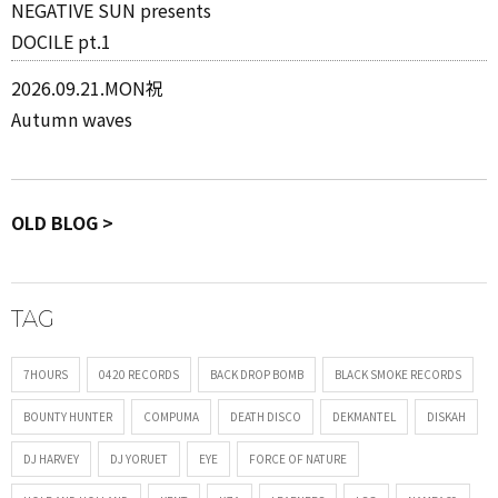
NEGATIVE SUN presents
DOCILE pt.1
2026.09.21.MON祝
Autumn waves
OLD BLOG >
TAG
7HOURS
0420 RECORDS
BACK DROP BOMB
BLACK SMOKE RECORDS
BOUNTY HUNTER
COMPUMA
DEATH DISCO
DEKMANTEL
DISKAH
DJ HARVEY
DJ YORUET
EYE
FORCE OF NATURE