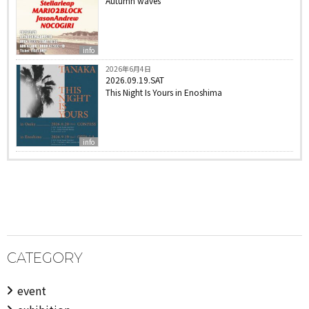
Autumn waves
info
2026年6月4日
2026.09.19.SAT
This Night Is Yours in Enoshima
info
CATEGORY
event