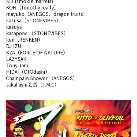
KEI (smokin’ barrels)
KON（timothy really）
mayuko（ANEGOS、dragon fruits）
kazusa（STONEVIBES）
kazuya
kasapone （STONEVIBES）
ken（RENKEN）
DJ IZU
KZA（FORCE OF NATURE）
LAZYSAK
Tony Jam
HIDAI（OtOdashi）
Champain Shower （ANEGOS）
takahashi会長（T.M.C）