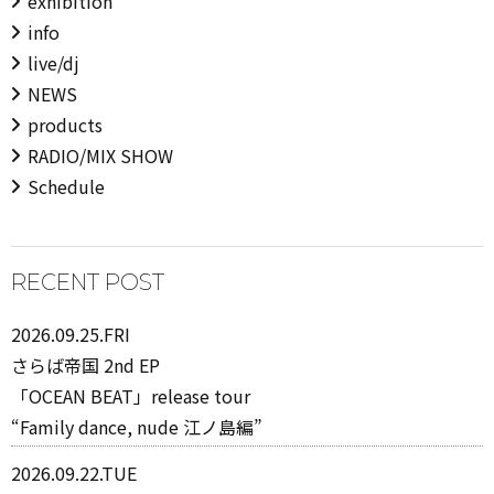
exhibition
info
live/dj
NEWS
products
RADIO/MIX SHOW
Schedule
RECENT POST
2026.09.25.FRI
さらば帝国 2nd EP
「OCEAN BEAT」release tour
“Family dance, nude 江ノ島編”
2026.09.22.TUE