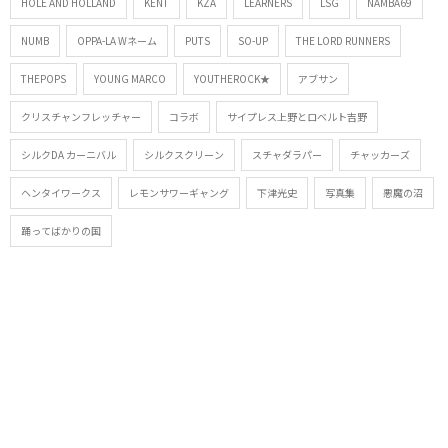
HOLE AND HOLLAND
KENT
KZA
LEARNERS
LSG
NAMBA69
NUMB
OPPA-LA Wネーム
PUTS
SO-UP
THE LORD RUNNERS
THEPOPS
YOUNG MARCO
YOUTHEROCK★
アブサン
クリスチャンフレッチャー
コラボ
サイプレス上野とロベルト吉野
シルクDA カーニバル
シルクスクリーン
スチャダラパー
チャッカーズ
ヘンタイワークス
レモンサワーギャング
下津光史
写真集
悪魔の沼
踊ってばかりの国