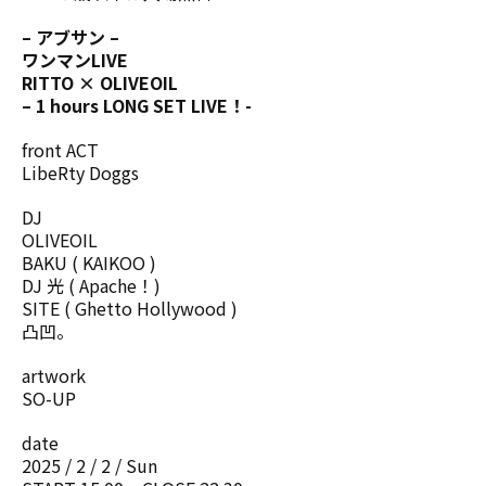
– アブサン –
ワンマンLIVE
RITTO × OLIVEOIL
– 1 hours LONG SET LIVE！-
front ACT
LibeRty Doggs
DJ
OLIVEOIL
BAKU ( KAIKOO )
DJ 光 ( Apache！)
SITE ( Ghetto Hollywood )
凸凹。
artwork
SO-UP
date
2025 / 2 / 2 / Sun