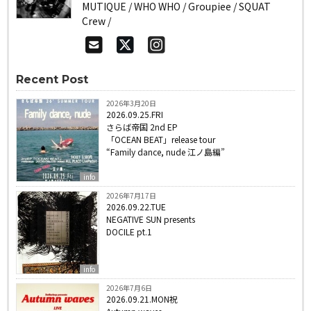
MUTIQUE / WHO WHO / Groupiee / SQUAT
Crew /
Recent Post
2026年3月20日
2026.09.25.FRI
さらば帝国 2nd EP
「OCEAN BEAT」release tour
“Family dance, nude 江ノ島編”
info
2026年7月17日
2026.09.22.TUE
NEGATIVE SUN presents
DOCILE pt.1
info
2026年7月6日
2026.09.21.MON祝