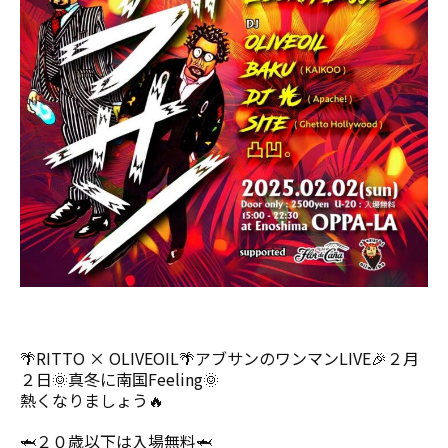
🌴RITTO × OLIVEOIL🌴アブサンのワンマンLIVE🎉２月
２日🌞真冬に南国Feeling🌞
熱くなりましょう🔥
🦈２０歳以下は入場無料🦈