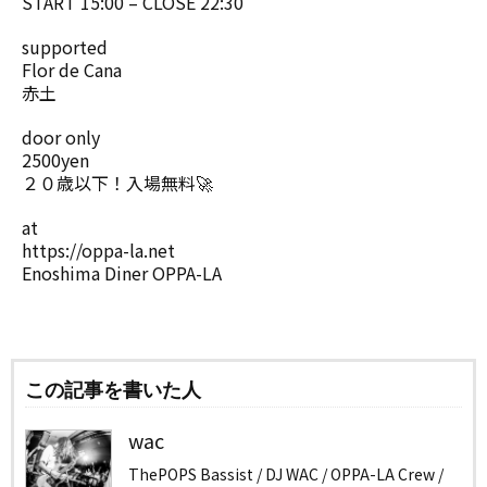
START 15:00 – CLOSE 22:30
supported
Flor de Cana
赤土
door only
2500yen
２０歳以下！入場無料🚀
at
https://oppa-la.net
Enoshima Diner OPPA-LA
この記事を書いた人
wac
ThePOPS Bassist / DJ WAC / OPPA-LA Crew /