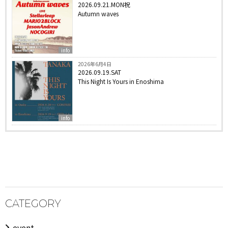
2026.09.21.MON祝
Autumn waves
info
2026年6月4日
2026.09.19.SAT
This Night Is Yours in Enoshima
info
CATEGORY
event