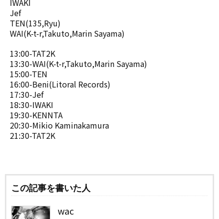
IWAKI
Jef
TEN(135,Ryu)
WAI(K-t-r,Takuto,Marin Sayama)
13:00-TAT2K
13:30-WAI(K-t-r,Takuto,Marin Sayama)
15:00-TEN
16:00-Beni(Litoral Records)
17:30-Jef
18:30-IWAKI
19:30-KENNTA
20:30-Mikio Kaminakamura
21:30-TAT2K
この記事を書いた人
wac