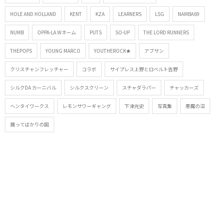
HOLE AND HOLLAND
KENT
KZA
LEARNERS
LSG
NAMBA69
NUMB
OPPA-LA Wネーム
PUTS
SO-UP
THE LORD RUNNERS
THEPOPS
YOUNG MARCO
YOUTHEROCK★
アブサン
クリスチャンフレッチャー
コラボ
サイプレス上野とロベルト吉野
シルクDA カーニバル
シルクスクリーン
スチャダラパー
チャッカーズ
ヘンタイワークス
レモンサワーギャング
下津光史
写真集
悪魔の沼
踊ってばかりの国