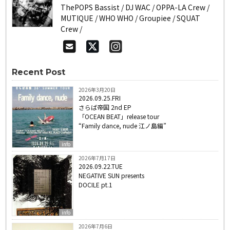
ThePOPS Bassist / DJ WAC / OPPA-LA Crew /
MUTIQUE / WHO WHO / Groupiee / SQUAT
Crew /
Recent Post
2026年3月20日
2026.09.25.FRI
さらば帝国 2nd EP
「OCEAN BEAT」release tour
“Family dance, nude 江ノ島編”
info
2026年7月17日
2026.09.22.TUE
NEGATIVE SUN presents
DOCILE pt.1
info
2026年7月6日