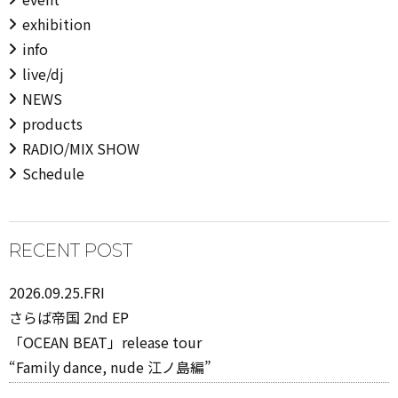
exhibition
info
live/dj
NEWS
products
RADIO/MIX SHOW
Schedule
RECENT POST
2026.09.25.FRI
さらば帝国 2nd EP
「OCEAN BEAT」release tour
“Family dance, nude 江ノ島編”