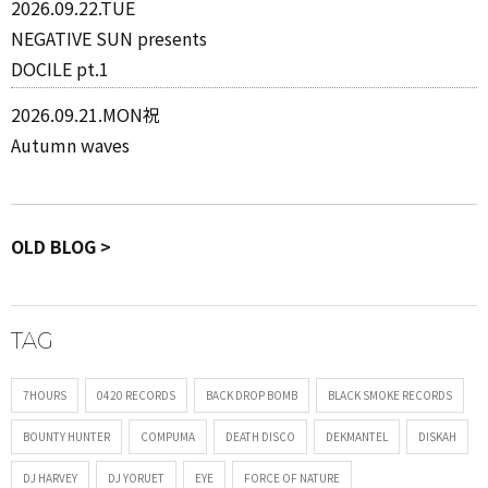
2026.09.22.TUE
NEGATIVE SUN presents
DOCILE pt.1
2026.09.21.MON祝
Autumn waves
OLD BLOG >
TAG
7HOURS
0420 RECORDS
BACK DROP BOMB
BLACK SMOKE RECORDS
BOUNTY HUNTER
COMPUMA
DEATH DISCO
DEKMANTEL
DISKAH
DJ HARVEY
DJ YORUET
EYE
FORCE OF NATURE