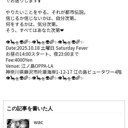
でお送りします❣️
やりたいことをやる、それが都市伝説。
信じるか信じないかは、自分次第。
何をするかは、気分次第。
そう、すべてはあなた次第❤︎
👁🦕🛸👽🌈✨👁🦕🛸👽🌈✨👁🦕🛸👽🌈✨
Date:2025.10.18 土曜日 Saturday Fever
お昼の14:00スタート、夜23:00まで
Fee:4000Yen
Venue: 江ノ島OPPA-LA
神奈川県藤沢市片瀬海岸1-12-17 江の島ビュータワー4階
👁🦕🛸👽🌈✨👁🦕🛸👽🌈✨👁🦕🛸👽🌈✨
この記事を書いた人
wac