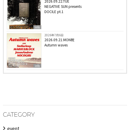
2026.09.22.TUE
NEGATIVE SUN presents
DOCILE pt.1
info
2026年7月6日
2026.09.21.MON祝
Autumn waves
info
CATEGORY
event