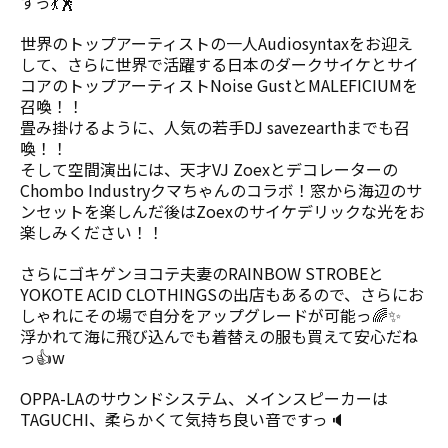
すっ💃🕺
世界のトップアーティストの一人Audiosyntaxをお迎え
して、さらに世界で活躍する日本のダークサイケとサイ
コアのトップアーティストNoise GustとMALEFICIUMを
召喚！！
畳み掛けるように、人気の若手DJ savezearthまでも召
喚！！
そして空間演出には、天才VJ Zoexとデコレーターの
Chombo Industryクマちゃんのコラボ！窓から海辺のサ
ンセットを楽しんだ後はZoexのサイケデリックな光をお
楽しみください！！
さらにゴキゲンヨコテ夫妻のRAINBOW STROBEと
YOKOTE ACID CLOTHINGSの出店もあるので、さらにお
しゃれにその場で自分をアップグレードが可能っ🌈✨
浮かれて海に飛び込んでも着替えの服も買えて安心だね
っ👍w
OPPA-LAのサウンドシステム、メインスピーカーは
TAGUCHI、柔らかくて気持ち良い音ですっ🔈