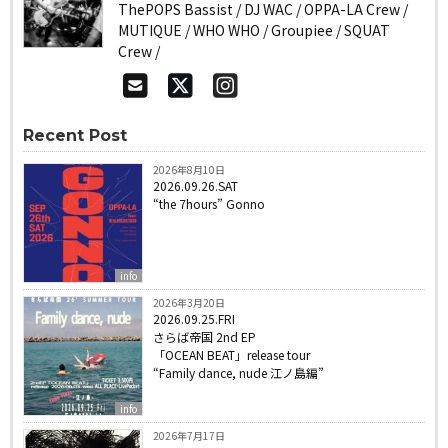
ThePOPS Bassist / DJ WAC / OPPA-LA Crew /
MUTIQUE / WHO WHO / Groupiee / SQUAT
Crew /
Recent Post
2026年8月10日
2026.09.26.SAT
“the 7hours” Gonno
info
2026年3月20日
2026.09.25.FRI
さらば帝国 2nd EP
「OCEAN BEAT」release tour
“Family dance, nude 江ノ島編”
info
2026年7月17日