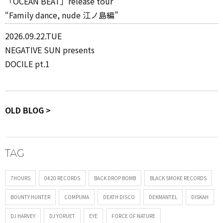
「OCEAN BEAT」release tour
“Family dance, nude 江ノ島編”
2026.09.22.TUE
NEGATIVE SUN presents
DOCILE pt.1
OLD BLOG >
TAG
7HOURS
0420 RECORDS
BACK DROP BOMB
BLACK SMOKE RECORDS
BOUNTY HUNTER
COMPUMA
DEATH DISCO
DEKMANTEL
DISKAH
DJ HARVEY
DJ YORUET
EYE
FORCE OF NATURE