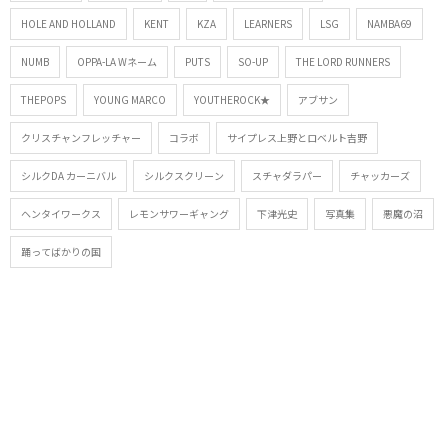
HOLE AND HOLLAND
KENT
KZA
LEARNERS
LSG
NAMBA69
NUMB
OPPA-LA Wネーム
PUTS
SO-UP
THE LORD RUNNERS
THEPOPS
YOUNG MARCO
YOUTHEROCK★
アブサン
クリスチャンフレッチャー
コラボ
サイプレス上野とロベルト吉野
シルクDA カーニバル
シルクスクリーン
スチャダラパー
チャッカーズ
ヘンタイワークス
レモンサワーギャング
下津光史
写真集
悪魔の沼
踊ってばかりの国