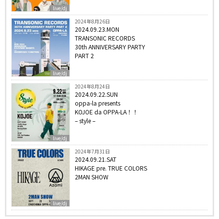
live/dj
2024年8月26日
2024.09.23.MON
TRANSONIC RECORDS
30th ANNIVERSARY PARTY
PART 2
live/dj
2024年8月24日
2024.09.22.SUN
oppa-la presents
KOJOE da OPPA-LA！！
– style –
live/dj
2024年7月31日
2024.09.21.SAT
HIKAGE pre. TRUE COLORS
2MAN SHOW
live/dj