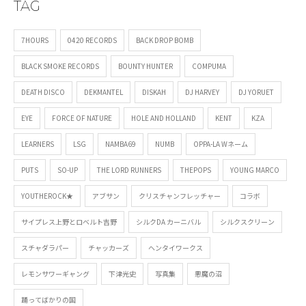
TAG
7HOURS
0420 RECORDS
BACK DROP BOMB
BLACK SMOKE RECORDS
BOUNTY HUNTER
COMPUMA
DEATH DISCO
DEKMANTEL
DISKAH
DJ HARVEY
DJ YORUET
EYE
FORCE OF NATURE
HOLE AND HOLLAND
KENT
KZA
LEARNERS
LSG
NAMBA69
NUMB
OPPA-LA Wネーム
PUTS
SO-UP
THE LORD RUNNERS
THEPOPS
YOUNG MARCO
YOUTHEROCK★
アブサン
クリスチャンフレッチャー
コラボ
サイプレス上野とロベルト吉野
シルクDA カーニバル
シルクスクリーン
スチャダラパー
チャッカーズ
ヘンタイワークス
レモンサワーギャング
下津光史
写真集
悪魔の沼
踊ってばかりの国