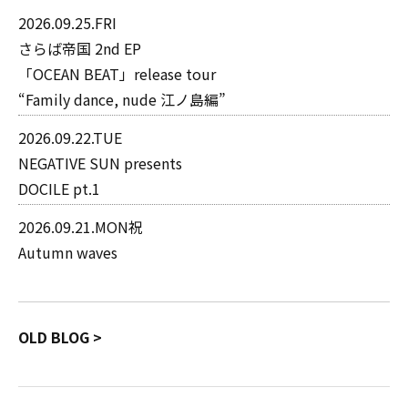
2026.09.25.FRI
さらば帝国 2nd EP
「OCEAN BEAT」release tour
“Family dance, nude 江ノ島編”
2026.09.22.TUE
NEGATIVE SUN presents
DOCILE pt.1
2026.09.21.MON祝
Autumn waves
OLD BLOG >