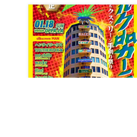
2026.1.18.SUN
シルクスクリーン手刷り祭
り
– シルクdaカーニバル –